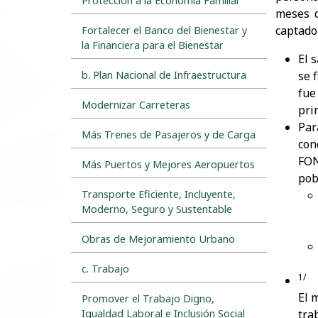
Protección a la Economía Familiar
meses d
captado
Fortalecer el Banco del Bienestar y
la Financiera para el Bienestar
​El
b. Plan Nacional de Infraestructura
se 
fue
Modernizar Carreteras
pri
​Pa
Más Trenes de Pasajeros y de Carga
con
FON
Más Puertos y Mejores Aeropuertos
pob
Transporte Eficiente, Incluyente,
Moderno, Seguro y Sustentable
Obras de Mejoramiento Urbano
c. Trabajo
1/
​El
Promover el Trabajo Digno,
Igualdad Laboral e Inclusión Social
tra