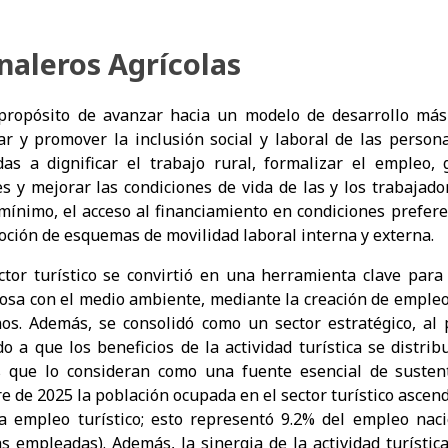
naleros Agrícolas
propósito de avanzar hacia un modelo de desarrollo más 
ar y promover la inclusión social y laboral de las person
das a dignificar el trabajo rural, formalizar el empleo,
es y mejorar las condiciones de vida de las y los trabajad
 mínimo, el acceso al financiamiento en condiciones preferen
oción de esquemas de movilidad laboral interna y externa.
or turístico se convirtió en una herramienta clave para 
osa con el medio ambiente, mediante la creación de empleos
os. Además, se consolidó como un sector estratégico, al
do a que los beneficios de la actividad turística se distr
 que lo consideran como una fuente esencial de sustent
e de 2025 la población ocupada en el sector turístico ascend
a empleo turístico; esto representó 9.2% del empleo nac
s empleadas). Además, la sinergia de la actividad turístic