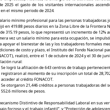
e 2025 el gasto de los visitantes internacionales ascendi
 en el mismo periodo de 2024.
 salario mínimo profesional para las personas trabajadoras 
fijó en 419.88 pesos diarios en la Zona Libre de la Frontera 
 de 315.19 pesos, lo que representó un incremento de 12% an
mera vez un salario mínimo para esta ocupación, se impulsó
ra apoyar el bienestar de las y los trabajadores formales m
diciones de costo y plazo, el Instituto del Fondo Nacional p
ACOT), realizó, entre el 1 de octubre de 2024 y el 30 de juni
lación rural:
​Se logró la afiliación de 643 centros de trabajo pertenecien
registraron al momento de su inscripción un total de 28,70
acceder al crédito FONACOT.
Se otorgaron 21,446 créditos a personas trabajadoras del 
552.6 millones de pesos.
 mecanismo Distintivo de Responsabilidad Laboral en sus vert
bajo forzoso y el trabajo infantil”, y “Protección de adolesc