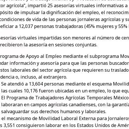
tor agrícola”, impartió 25 asesorías virtuales informativas a 
pósito de impulsar la dignificación del empleo, el reconocim
 condiciones de vida de las personas jornaleras agrícolas y s
eficiar a 12,037 personas trabajadoras (45% mujeres y 55%
sesorías virtuales impartidas son menores al número de cen
 recibieron la asesoría en sesiones conjuntas.
Programa de Apoyo al Empleo mediante el subprograma Movi
ndar información y asesoría para que las personas buscado
stos laborales del sector agrícola que requieren su traslado
idencia o, incluso, al extranjero.
Se atendió a 13,604 personas mediante el esquema Movilida
las cuales 10,176 fueron ubicadas en un empleo, lo que equ
El Programa de Trabajadores Agrícolas Temporales México
laboraran en campos agrícolas canadienses, con la garantía
salvaguardar sus derechos humanos y laborales.
n el mecanismo de Movilidad Laboral Externa para Jornaleros
as 3,551 consiguieron laborar en los Estados Unidos de Amér