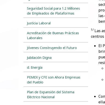
sec
Seguridad Social para 1.2 Millones
pro
de Empleados de Plataformas
las
ben
Justicia Laboral
1/
Las a
Acreditación de Buenas Prácticas
centros
Laborales
El 
Jóvenes Construyendo el Futuro
bri
pue
Jubilación Digna
res
d. Energía
PEMEX y CFE son Ahora Empresas
del Pueblo
Plan de Expansión del Sistema
​Co
Eléctrico Nacional
ell