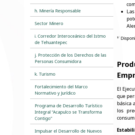
com
h. Minería Responsable
Las
pot
Sector Minero
Ale
i. Corredor Interoceánico del Istmo
Dispon
1/
de Tehuantepec
j. Protección de los Derechos de las
Personas Consumidora
Prod
Empr
k. Turismo
Fortalecimiento del Marco
El Ejec
Normativo y Jurídico
que per
básica 
Programa de Desarrollo Turístico
los pre
Integral “Acapulco se Transforma
consumi
Contigo”
Estabil
Impulsar el Desarrollo de Nuevos