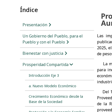
Índice
Pro
Au
Presentación
Las imp
Un Gobierno del Pueblo, para el
publicad
Pueblo y con el Pueblo
2025, e
Bienestar con justicia
de peso
La m
Prosperidad Compartida
para in
Introducción Eje 3
económi
industr
a. Nuevo Modelo Económico
Del 1 d
Crecimiento Económico desde la
Proveed
Base de la Sociedad
de la R
proveed