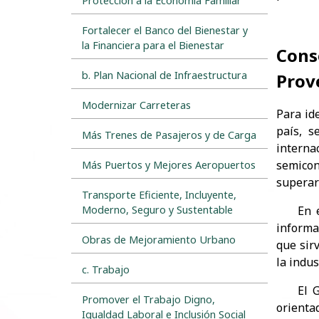
Protección a la Economía Familiar
Fortalecer el Banco del Bienestar y
la Financiera para el Bienestar
Conso
b. Plan Nacional de Infraestructura
Prov
Modernizar Carreteras
Para id
país, s
Más Trenes de Pasajeros y de Carga
interna
semicon
Más Puertos y Mejores Aeropuertos
superar
Transporte Eficiente, Incluyente,
Moderno, Seguro y Sustentable
En el c
informa
Obras de Mejoramiento Urbano
que sir
la indus
c. Trabajo
El Gob
Promover el Trabajo Digno,
orienta
Igualdad Laboral e Inclusión Social