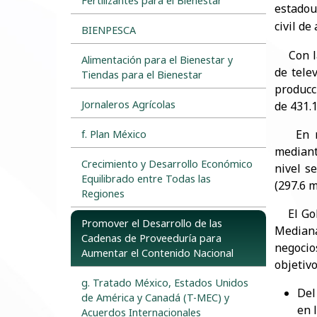
Fertilizantes para el Bienestar
estadou
civil de
BIENPESCA
Con la 
Alimentación para el Bienestar y
de tele
Tiendas para el Bienestar
producc
Jornaleros Agrícolas
de 431.
En mayo
f. Plan México
mediant
Crecimiento y Desarrollo Económico
nivel s
Equilibrado entre Todas las
(297.6 m
Regiones
El Gobi
Promover el Desarrollo de las
Mediana
Cadenas de Proveeduría para
negocio
Aumentar el Contenido Nacional
objetiv
g. Tratado México, Estados Unidos
​De
de América y Canadá (T-MEC) y
en 
Acuerdos Internacionales