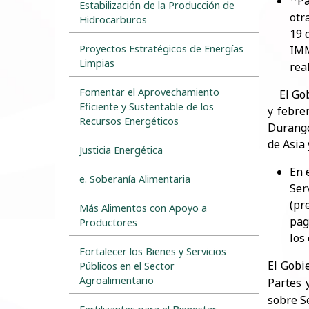
Pa
Estabilización de la Producción de
otr
Hidrocarburos
19 
Proyectos Estratégicos de Energías
IMM
Limpias
rea
Fomentar el Aprovechamiento
El Gobi
Eficiente y Sustentable de los
y febre
Recursos Energéticos
Durango
de Asia 
Justicia Energética
En 
e. Soberanía Alimentaria
Ser
(pr
Más Alimentos con Apoyo a
pag
Productores
los
Fortalecer los Bienes y Servicios
El Gobi
Públicos en el Sector
Agroalimentario
Partes 
sobre S