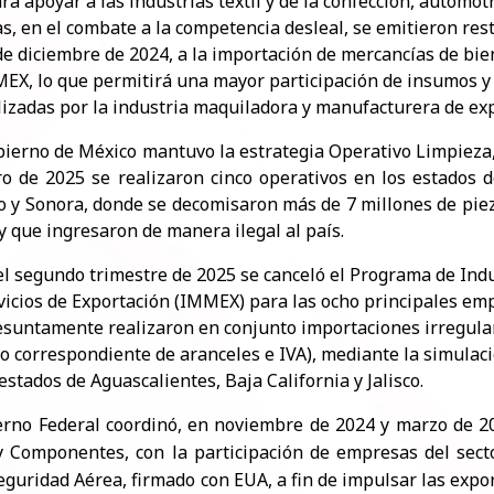
ra apoyar a las industrias textil y de la confección, automot
as, en el combate a la competencia desleal, se emitieron rest
de diciembre de 2024, a la importación de mercancías de bi
EX, lo que permitirá una mayor participación de insumos y 
lizadas por la industria maquiladora y manufacturera de exp
erno de México mantuvo la estrategia Operativo Limpieza, e
ro de 2025 se realizaron cinco operativos en los estados d
 y Sonora, donde se decomisaron más de 7 millones de pie
y que ingresaron de manera ilegal al país.
el segundo trimestre de 2025 se canceló el Programa de Ind
vicios de Exportación (IMMEX) para las ocho principales em
esuntamente realizaron en conjunto importaciones irregular
o correspondiente de aranceles e IVA), mediante la simulac
 estados de Aguascalientes, Baja California y Jalisco.
erno Federal coordinó, en noviembre de 2024 y marzo de 20
y Componentes, con la participación de empresas del secto
eguridad Aérea, firmado con EUA, a fin de impulsar las exp