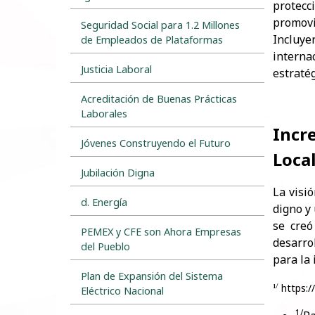
protecc
promovi
Seguridad Social para 1.2 Millones
Incluye
de Empleados de Plataformas
interna
Justicia Laboral
estratég
Acreditación de Buenas Prácticas
Laborales
Incr
Jóvenes Construyendo el Futuro
Loca
Jubilación Digna
La visi
d. Energía
digno y
se creó
PEMEX y CFE son Ahora Empresas
desarro
del Pueblo
para la 
Plan de Expansión del Sistema
https:/
1/
Eléctrico Nacional
1/