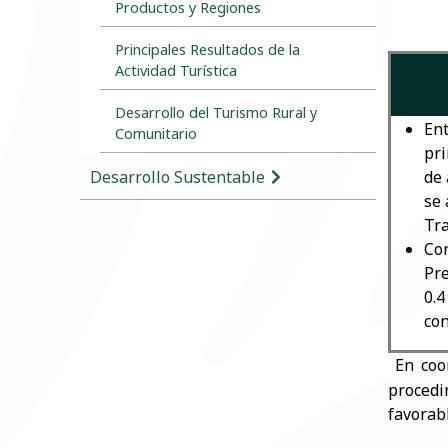
Productos y Regiones
Principales Resultados de la
Actividad Turística
Desarrollo del Turismo Rural y
Ent
Comunitario
pri
Desarrollo Sustentable
de 
se 
Tr
Con
Pre
0.4
con
En coo
procedi
favorab