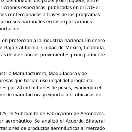
riz, del mueble, del papel y del juguete, entre
ricciones específicas, publicadas en el DOF el
enes confeccionados a través de los programas
procesos nacionales en las exportaciones
ortación.
n protección a la industria nacional. En enero
e Baja California, Ciudad de México, Coahuila,
zas de mercancías provenientes principalmente
ustria Manufacturera, Maquiladora y de
presas que hacían uso ilegal del programa
es por 24 mil millones de pesos, evadiendo el
ión de manufactura y exportación, ubicadas en
25, el Subcomité de Fabricación de Aeronaves,
r aeronáutico. Se analizó el Acuerdo Bilateral
ortaciones de productos aeronáuticos al mercado