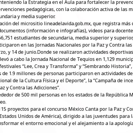
teniendo la Estrategia en el Aula para fortalecer la prevenc
ervenciones pedagógicas, con la colaboración activa de las
undaria y media superior.
ación del micrositio lineadelavida.gob.mx, que registra más d
documentos (información e infografías), videos para docente
66,751 estudiantes de secundaria, media superior y superior
ticiparon en las Jornadas Nacionales por la Paz y Contra las 
zo, y 14 de junio.Donde se realizaron actividades deportivas,
llevó a cabo la Jornada Nacional de Tequios en 1,129 municip
 festivales “Lee, Crea y Transforma” y “Sembrando Historia”
 de 1.9 millones de personas participaron en actividades de
ional de la Cultura Física y el Deporte”, la “Campaña de incen
Paz y Contra las Adicciones”.
ededor de 500 mil personas en los estados de la República M
eo.
115 proyectos para el concurso México Canta por la Paz y Con
 Estados Unidos de América), dirigido a las juventudes para 
nsformar el entorno emocional y el alejamiento a la apología 