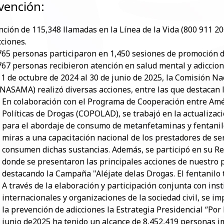
vención:
nción de 115,348 llamadas en la Línea de la Vida (800 911 2
cciones.
765 personas participaron en 1,450 sesiones de promoción de
767 personas recibieron atención en salud mental y adiccion
 1 de octubre de 2024 al 30 de junio de 2025, la Comisión Na
NASAMA) realizó diversas acciones, entre las que destacan l
En colaboración con el Programa de Cooperación entre Amér
Políticas de Drogas (COPOLAD), se trabajó en la actualizac
para el abordaje de consumo de metanfetaminas y fentanilo
miras a una capacitación nacional de los prestadores de se
consumen dichas sustancias. Además, se participó en su R
donde se presentaron las principales acciones de nuestro p
destacando la Campaña "Aléjate delas Drogas. El fentanilo te
A través de la elaboración y participación conjunta con i
internacionales y organizaciones de la sociedad civil, se 
la prevención de adicciones la Estrategia Presidencial “Por 
junio de2025 ha tenido un alcance de 8,452,419 personas i