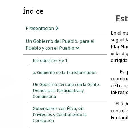
Índice
Est
Presentación
En el m
segurid
Un Gobierno del Pueblo, para el
PlanNac
Pueblo y con el Pueblo
vida di
dirigida
Introducción Eje 1
Es por 
a. Gobierno de la Transformación
coordin
Un Gobierno Cercano con la Gente:
deTran
Democracia Participativa y
laPresid
Comunitaria
El 7 de
Gobernamos con Ética, sin
centró 
Privilegios y Combatiendo la
Fentani
Corrupción